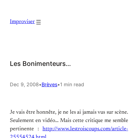
Skip
to
Improviser
content
Les Bonimenteurs…
Dec 9, 2008
•
Brèves
•
1 min read
Je vais être honnête, je ne les ai jamais vus sur scène.
Seulement en vidéo… Mais cette critique me semble
pertinente :
http://www.lestroiscoups.com/article-
25554524.html