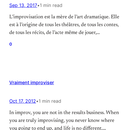
Sep 13, 2017
•
1 min read
L’improvisation est la mère de l’art dramatique. Elle
est à l’origine de tous les théâtres, de tous les contes,
de tous les récits, de l’acte même de jouer,
d’interpréter. Même lorsqu’on joue un texte actuel
0
ou du répertoire, l’acteur improvise. Ce n’est plus la
mémoire qui s’exprime mais le moment présent, bien
sûr dans ce…
Vraiment improviser
Oct 17, 2012
•
1 min read
In improv, you are not in the results business. When
you are truly improvising, you never know where
you going to end up, and life is no different.