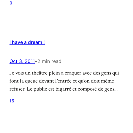
0
par mes biographies théâtrales, Lafayette et Jaurès,
je me dis que tout est possible et encore plus, de faire
l’histoire didactique de…
I have a dream !
Oct 3, 2011
•
2 min read
Je vois un théâtre plein à craquer avec des gens qui
font la queue devant l’entrée et qu’on doit même
refuser. Le public est bigarré et composé de gens
normaux (sans liens avec les comédiens) qu’on est
15
allé chercher dans leur quartier ou qui sont venus ou
revenus d’eux-mêmes. Le tarif est abordable. Il y…