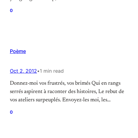
Actually, in improv if you are doing a scene and you
0
think you know where you are going, you not
improvising at all — you are trying…
Poème
Oct 2, 2012
•
1 min read
Donnez-moi vos frustrés, vos brimés Qui en rangs
serrés aspirent à raconter des histoires, Le rebut de
vos ateliers surpeuplés. Envoyez-les moi, les
improvisateurs, que le jugement terrifie, De ma
0
théorie, j’éclaire la scène d’or ! – Inspiré du Nouveau
Colosse