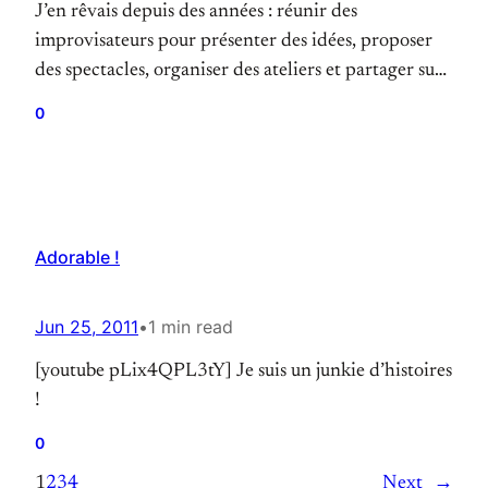
J’en rêvais depuis des années : réunir des
improvisateurs pour présenter des idées, proposer
des spectacles, organiser des ateliers et partager sur
l’état de l’improvisation théâtrale en France, les
0
bonnes pratiques, les innovations, les approches.
META (dont fait partie Ouardane) organise le Carré
de l’Impro, une conférence sur l’improvisation
théâtrale ! J’y serai et j’espère que…
Adorable !
Jun 25, 2011
•
1 min read
[youtube pLix4QPL3tY] Je suis un junkie d’histoires
!
0
1
2
3
4
Next
→