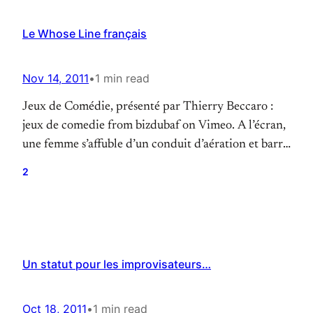
Le Whose Line français
Nov 14, 2011
•
1 min read
Jeux de Comédie, présenté par Thierry Beccaro :
jeux de comedie from bizdubaf on Vimeo. A l’écran,
une femme s’affuble d’un conduit d’aération et barrit
pour bien montrer qu’elle est un éléphant. Un
2
homme chante sa douleur d’être un four à micro-
ondes et un autre joue de l’orgue de Barbarie avec
une essoreuse à salade.…
Un statut pour les improvisateurs…
Oct 18, 2011
•
1 min read