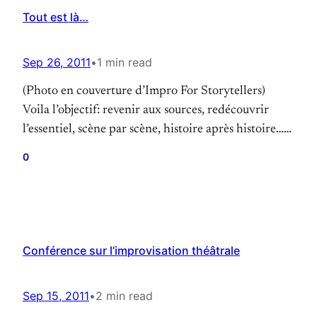
Tout est là…
Sep 26, 2011
•
1 min read
(Photo en couverture d’Impro For Storytellers)
Voila l’objectif: revenir aux sources, redécouvrir
l’essentiel, scène par scène, histoire après histoire…
Même sans parler la langue, même s’ils vivent dans
0
un monde radicalement différent du notre, rien
qu’en regardant cette image, on retrouve quelque
chose qu’on a tous déjà vécu: l’attention portée à
celui qui raconte une…
Conférence sur l’improvisation théâtrale
Sep 15, 2011
•
2 min read