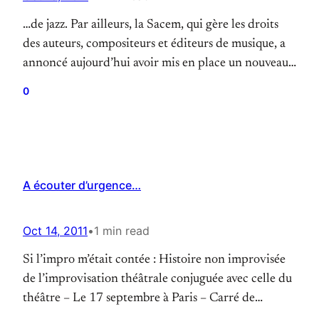
…de jazz. Par ailleurs, la Sacem, qui gère les droits
des auteurs, compositeurs et éditeurs de musique, a
annoncé aujourd’hui avoir mis en place un nouveau
statut en faveur des improvisateurs de jazz.
0
Désormais, tout compositeur membre de la Sacem et
bénéficiant du statut d’improvisateur, pourra être
rétribué pour l’exploitation d’un enregistrement de
son improvisation si…
A écouter d’urgence…
Oct 14, 2011
•
1 min read
Si l’impro m’était contée : Histoire non improvisée
de l’improvisation théâtrale conjuguée avec celle du
théâtre – Le 17 septembre à Paris – Carré de
l’Impro – Paris 11 Nouvelle expérience : inspirée