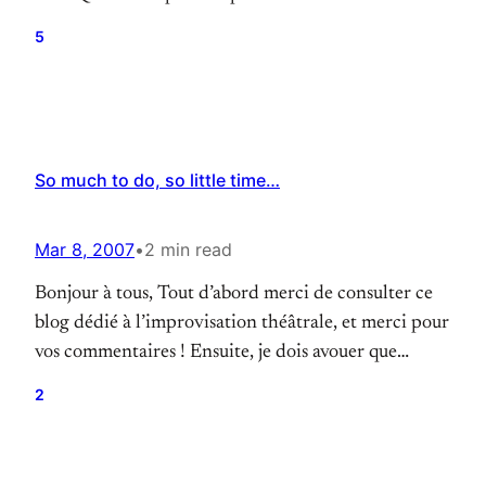
Improvisibles ont obtenu une licence pour faire des
5
représentations du Micetro de Keith Johnstone,
devenant la seule troupe à l’heure actuelle à être…
So much to do, so little time…
Mar 8, 2007
•
2 min read
Bonjour à tous, Tout d’abord merci de consulter ce
blog dédié à l’improvisation théâtrale, et merci pour
vos commentaires ! Ensuite, je dois avouer que
récemment, je n’ai pas eu le temps de me consacrer à
2
ce blog, et que ça risque d’être difficile pour moi de
le faire dans les prochaines semaines, surtout que…