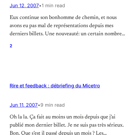
Jun 12, 2007
•
1 min read
Eux continue son bonhomme de chemin, et nous
avons eu pas mal de représentations depuis mes
derniers billets. Une nouveauté: un certain nombre
de vidéos ont été mises en ligne, que vous trouverez
2
ici. La dernière représentation de notre spectacle
“Nous!” aura lieu le 20 Juin, aux planches du canal
(cliquez sur l’image sur la…
Rire et feedback : débriefing du Micetro
Jun 11, 2007
•
9 min read
Oh la la. Ça fait au moins un mois depuis que j’ai
publié mon dernier billet. Je ne suis pas très sérieux.
Bon. Que s’est il passé depuis un mois ? Les