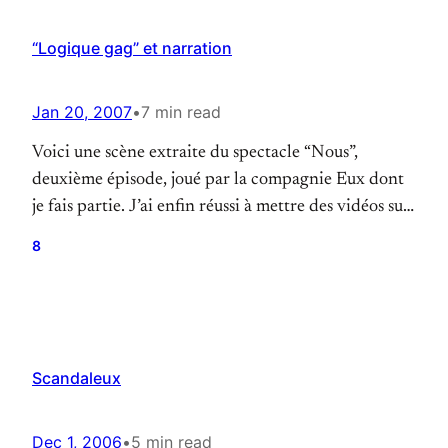
“Logique gag” et narration
Jan 20, 2007
•
7 min read
Voici une scène extraite du spectacle “Nous”,
deuxième épisode, joué par la compagnie Eux dont
je fais partie. J’ai enfin réussi à mettre des vidéos sur
mon blog, alors je vais en profiter pour analyser un
8
petit peu cette scène, et commencer à opérer les
distinctions fondamentales entre narration et ce que
j’appelle pour l’instant,…
Scandaleux
Dec 1, 2006
•
5 min read