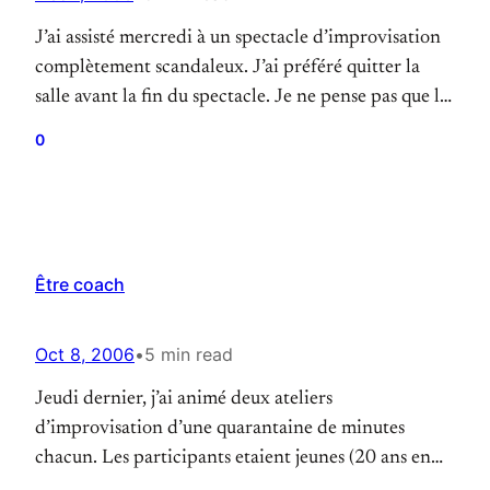
J’ai assisté mercredi à un spectacle d’improvisation
complètement scandaleux. J’ai préféré quitter la
salle avant la fin du spectacle. Je ne pense pas que les
personnes qui n’avaient jamais vu d’impro
0
auparavant et qui ont vu ce spectacle aient été
particulièrement choquées. Mais en tant
qu’improvisateur, j’ai vraiment été embarrassé
d’assister à ce spectacle “d’improvisation”.…
Être coach
Oct 8, 2006
•
5 min read
Jeudi dernier, j’ai animé deux ateliers
d’improvisation d’une quarantaine de minutes
chacun. Les participants etaient jeunes (20 ans en
moyenne) et n’avaient pour la plupart jamais fait