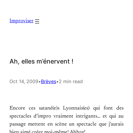
Skip
to
Improviser
content
Ah, elles m’énervent !
Oct 14, 2009
•
Brèves
•
2 min read
Encore ces satané(e)s Lyonnais(es) qui font des
spectacles d’impro vraiment intrigants… et qui au
passage mettent en scène un spectacle que j’aurais
bien aimé créer moi-même! Ahhrg!