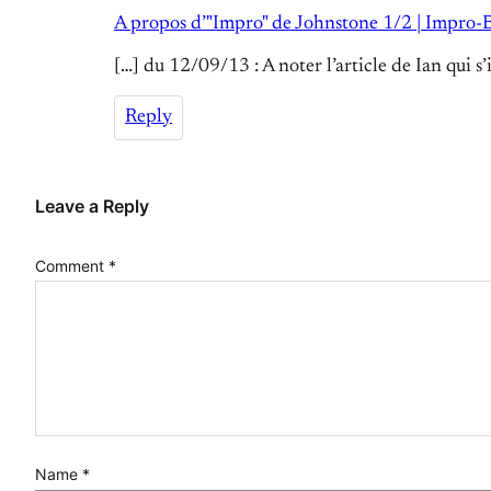
A propos d’"Impro" de Johnstone 1/2 | Impro-
[…] du 12/09/13 : A noter l’article de Ian qui s
Reply
Leave a Reply
Comment
*
Name
*