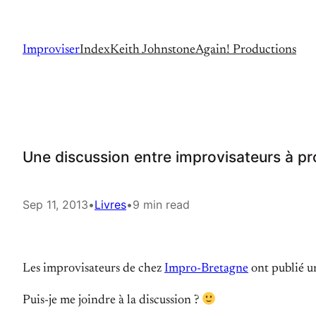
Skip
to
Improviser
Index
Keith Johnstone
Again! Productions
content
Une discussion entre improvisateurs à p
Sep 11, 2013
•
Livres
•
9 min read
Les improvisateurs de chez
Impro-Bretagne
ont publié u
Puis-je me joindre à la discussion ?