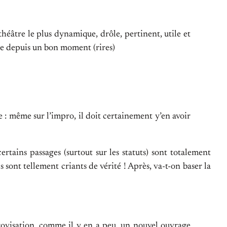
héâtre le plus dynamique, drôle, pertinent, utile et
âtre depuis un bon moment (rires)
le : même sur l’impro, il doit certainement y’en avoir
rtains passages (surtout sur les statuts) sont totalement
s sont tellement criants de vérité ! Après, va-t-on baser la
provisation, comme il y en a peu, un nouvel ouvrage