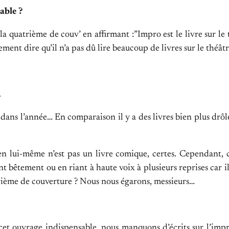
able ?
 quatrième de couv’ en affirmant :”Impro est le livre sur le t
irement dire qu’il n’a pas dû lire beaucoup de livres sur le thé
.
re dans l’année… En comparaison il y a des livres bien plus drô
en lui-même n’est pas un livre comique, certes. Cependant, ce
nt bêtement ou en riant à haute voix à plusieurs reprises car il
atrième de couverture ? Nous nous égarons, messieurs…
 cet ouvrage indispensable, nous manquons d’écrits sur l’im