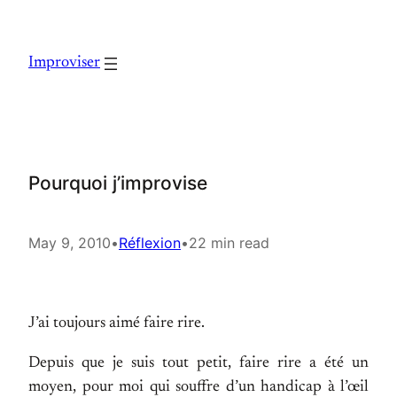
Skip
to
Improviser
content
Pourquoi j’improvise
May 9, 2010
•
Réflexion
•
22 min read
J’ai toujours aimé faire rire.
Depuis que je suis tout petit, faire rire a été un
moyen, pour moi qui souffre d’un handicap à l’œil