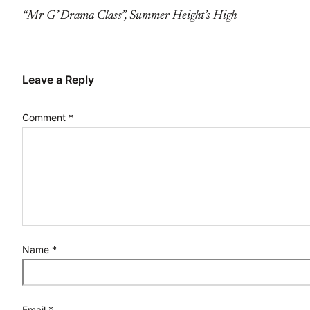
“Mr G’ Drama Class”, Summer Height’s High
Leave a Reply
Comment
*
Name
*
Email
*