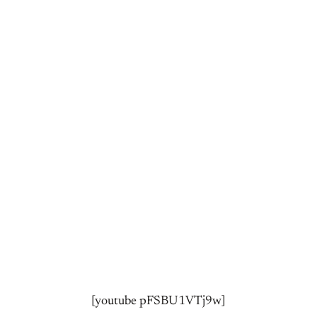
[youtube pFSBU1VTj9w]