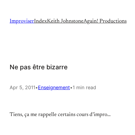
Skip
to
Improviser
Index
Keith Johnstone
Again! Productions
content
Ne pas être bizarre
Apr 5, 2011
•
Enseignement
•
1 min read
Tiens, ça me rappelle certains cours d’impro…