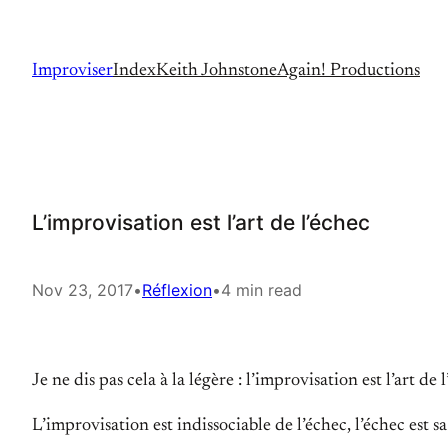
Skip
to
Improviser
Index
Keith Johnstone
Again! Productions
content
L’improvisation est l’art de l’échec
Nov 23, 2017
•
Réflexion
•
4 min read
Je ne dis pas cela à la légère : l’improvisation est l’art de 
L’improvisation est indissociable de l’échec, l’échec est s