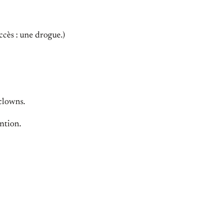
ccès : une drogue.)
 clowns.
ention.