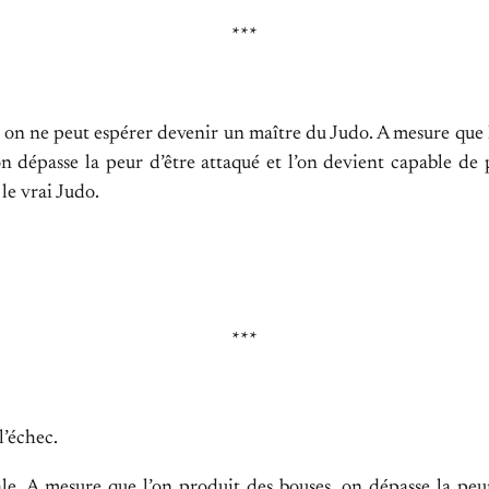
***
é, on ne peut espérer devenir un maître du Judo. A mesure que
on dépasse la peur d’être attaqué et l’on devient capable de p
le vrai Judo.
***
 l’échec.
rale. A mesure que l’on produit des bouses, on dépasse la peu