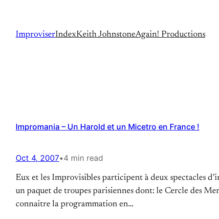
Skip
to
Improviser
Index
Keith Johnstone
Again! Productions
content
Impromania – Un Harold et un Micetro en France !
Oct 4, 2007
•
4 min read
Eux et les Improvisibles participent à deux spectacles d
un paquet de troupes parisiennes dont: le Cercle des Men
connaitre la programmation en…