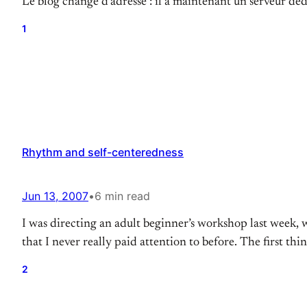
Le blog change d’adresse : il a maintenant un serveur dédi
1
Rhythm and self-centeredness
Jun 13, 2007
•
6 min read
I was directing an adult beginner’s workshop last week, 
that I never really paid attention to before. The first 
2