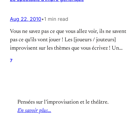
Aug 22, 2010
•
1 min read
Vous ne savez pas ce que vous allez voir, ils ne savent
pas ce qu’ils vont jouer ! Les [joueurs / jouteurs]
improvisent sur les thèmes que vous écrivez ! Un
spectacle [déjanté / endiablé / interactif], avec un
7
[arbitre / maitre de cérémonie] [impartial /
implacable / méchant] qui n’hésitera pas à imposer
des…
Pensées sur l’improvisation et le théâtre.
En savoir plus…