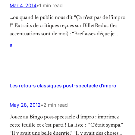
Mar 4, 2014
•
1 min read
…ou quand le public nous dit “Ça n’est pas de l’impro
!” Extraits de critiques reçues sur BilletReduc (les
accentuations sont de moi) : “Bref assez déçue je
m’attendais à de la véritable impro où le public
6
choisit les thèmes et où les acteurs sont libres et
partent en freestyle.” “Il n’avait rien à voir…
Les retours classiques post-spectacle d’impro
May 28, 2012
•
2 min read
Jouez au Bingo post-spectacle d’impro : imprimez
cette feuille et c’est parti ! La liste : “C’était sympa.”
“Il y avait une belle énergie.” “Il y avait des choses