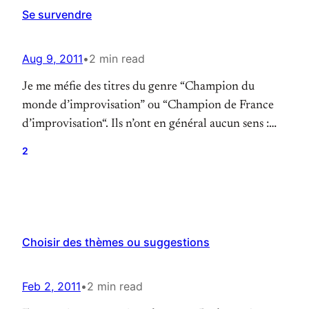
Se survendre
Aug 9, 2011
•
2 min read
Je me méfie des titres du genre “Champion du
monde d’improvisation” ou “Champion de France
d’improvisation“. Ils n’ont en général aucun sens :
parce que la plupart des tournois nationaux ou
2
internationaux d’improvisation n’ont pas de
représentativité ou de légitimité nationale ou
internationale. Pour avoir une vraie légitimité, il
faudrait un vrai processus d’inscription ouverte,
avec…
Choisir des thèmes ou suggestions
Feb 2, 2011
•
2 min read