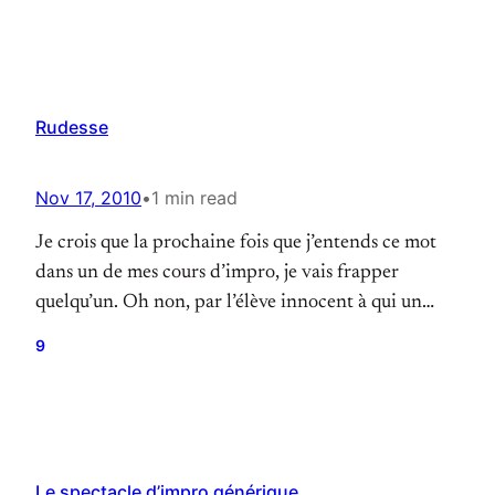
Rudesse
Nov 17, 2010
•
1 min read
Je crois que la prochaine fois que j’entends ce mot
dans un de mes cours d’impro, je vais frapper
quelqu’un. Oh non, par l’élève innocent à qui un
imbécile a appris qu’il ne fallait surtout pas donner
9
d’information sur le personnage de son partenaire,
sur la relation qu’ils ont, sur l’endroit où ils se
trouvent ou ce qu’ils…
Le spectacle d’impro générique