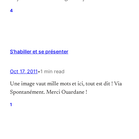
intéressantes.” “Il y avait de beaux univers.” “Ton
4
personnage était sympa.”
“Le présentateur était drôle !” “Il y avait une
belle complicité.” “Machin(ne), là, il(elle) est super
mignon(ne) !” “Ouais,…
S’habiller et se présenter
Oct 17, 2011
•
1 min read
Une image vaut mille mots et ici, tout est dit ! Via
Spontanément. Merci Ouardane !
1