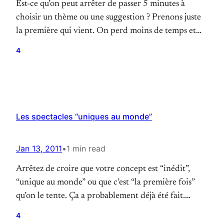
Est-ce qu’on peut arrêter de passer 5 minutes à
choisir un thème ou une suggestion ? Prenons juste
la première qui vient. On perd moins de temps et
c’est plus impressionnant. Et puis, ça nous force à
4
être intelligents dans le traitement qu’on réserve au
thème ou à la suggestion. Même avec “vagin”,
“proctologue”, “toilettes”…
Les spectacles “uniques au monde”
Jan 13, 2011
•
1 min read
Arrêtez de croire que votre concept est “inédit”,
“unique au monde” ou que c’est “la première fois”
qu’on le tente. Ça a probablement déjà été fait.
Surprenez nous plutôt par la qualité des
4
improvisations que vous faites. Merci.